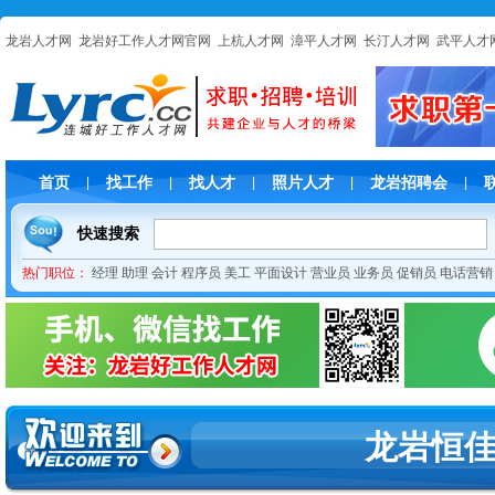
龙岩人才网
龙岩好工作人才网官网
上杭人才网
漳平人才网
长汀人才网
武平人才
首页
找工作
找人才
照片人才
龙岩招聘会
|
|
|
|
|
快速搜索
热门职位：
经理
助理
会计
程序员
美工
平面设计
营业员
业务员
促销员
电话营销
龙岩恒