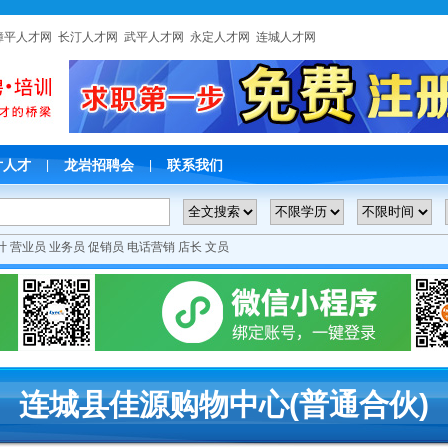
漳平人才网
长汀人才网
武平人才网
永定人才网
连城人才网
片人才
龙岩招聘会
联系我们
|
|
计
营业员
业务员
促销员
电话营销
店长
文员
连城县佳源购物中心(普通合伙)