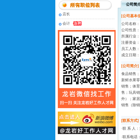
公司简
店长
[公司基本信
会计
公司名称：
公司性质：
所属行业：
注册资金：
员工人数：
成立日期：2
[公司简介]
食品销售；
新鲜水果零
销售；体育
售；玩具销
外）；家居
销售（除销
[联系方式]
·联 系 人
·联系电话