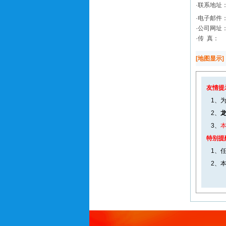
·联系地址
·电子邮件
·公司网址
·传 真：
[地图显示]
友情提
1、为
2、
3、
本
特别提
1、任
2、本