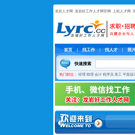
龙岩人才网
龙岩好工作人才网官网
上杭人才网
首页
找工作
找人才
照
|
|
|
快速搜索
热门职位：
经理
助理
会计
程序员
美工
平面设