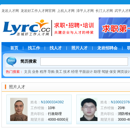
龙岩人才网
龙岩好工作人才网官网
上杭人才网
漳平人才网
长汀人才网
武平人才
首页
找工作
找人才
照片人才
龙岩招聘会
|
|
|
|
|
简历搜索
热门搜索：
文员
业务
程序
导购
美工
技术
经理
平面设计
助理
驾驶
保安
网页设
照片人才
姓名：
N1000334392
姓名：
N10002376
工作经验：
10年
工作经验：
20年
意向职位：
行政助理
意向职位：
消防维
期望月薪：
4000-6000元
期望月薪：
3000-