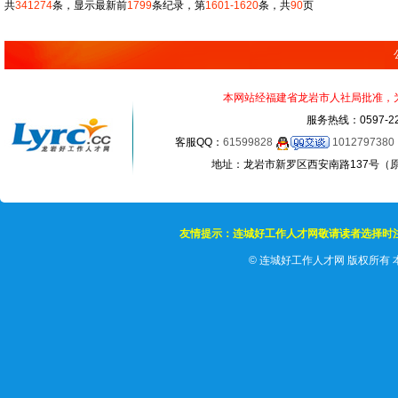
共
341274
条，显示最新前
1799
条纪录，第
1601-1620
条，共
90
页
本网站经福建省龙岩市人社局批准，为正
服务热线：0597-22
客服QQ：
61599828
1012797380
地址：龙岩市新罗区西安南路137号（原龙岩
友情提示：连城好工作人才网敬请读者选择时
©
连城好工作人才网 版权所有