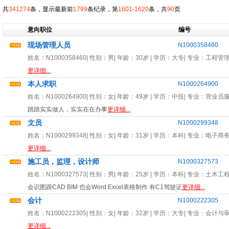
共
341274
条，显示最新前
1799
条纪录，第
1601-1620
条，共
90
页
意向职位
编号
现场管理人员
N1000358460
姓名：
N1000358460
| 性别：
男
| 年龄：
30岁
| 学历：大专| 专业：
工程管
更详细...
本人求职
N1000264900
姓名：
N1000264900
| 性别：
女
| 年龄：
49岁
| 学历：中技| 专业：
营业员
踏踏实实做人，实实在在办事
更详细...
文员
N1000299348
姓名：
N1000299348
| 性别：
女
| 年龄：
31岁
| 学历：本科| 专业：
电子商
更详细...
施工员，监理，设计师
N1000327573
姓名：
N1000327573
| 性别：
男
| 年龄：
25岁
| 学历：本科| 专业：
土木工
会识图跟CAD BIM 也会Word Excel表格制作 有C1驾驶证
更详细...
会计
N1000222305
姓名：
N1000222305
| 性别：
女
| 年龄：
32岁
| 学历：大专| 专业：
会计与
更详细...