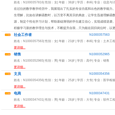
姓名：
N1000357816
| 性别：
女
| 年龄：
38岁
| 学历：本科| 专业：
信息与
在过往的数学教学经历中，我展现出了扎实的专业功底和出色的教学能力
生理解，比如在讲解函数时，以万变不离其宗的典故，让学生迅速理解函数
源，制定个性化学习计划，帮助基础薄弱的学生建立信心，实现成绩逆袭。
积极学习新的教学理念与技术，不断提升自我，只为能在回归岗位时，以
社会工作者
N1000357563
姓名：
N1000357563
| 性别：
女
| 年龄：
23岁
| 学历：本科| 专业：
土木工
更详细...
销售
N1000352965
姓名：
N1000352965
| 性别：
男
| 年龄：
34岁
| 学历：高中| 专业：
销售
更详细...
文员
N1000354356
姓名：
N1000354356
| 性别：
女
| 年龄：
25岁
| 学历：大专| 专业：
医学检
更详细...
电商
N1000347431
姓名：
N1000347431
| 性别：
男
| 年龄：
28岁
| 学历：大专| 专业：
软件工
更详细...